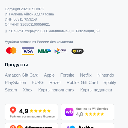
Copyright 2026© SHARK
ИП Алиева Айгюн Адалятовна
ИНН 503117653258
ОГРНИП 316503100059621
г. Санкт-Петербург, БЦ Скандинавиан, ш. Революции, 69
Удобная оплата из России без комиссии
Продукты
Amazon Gift Card
Apple
Fortnite
Netflix
Nintendo
PlayStation
PUBG
Razer
Roblox Gift Card
Spotify
Steam
Xbox
Карты пополнения
Карты подписки