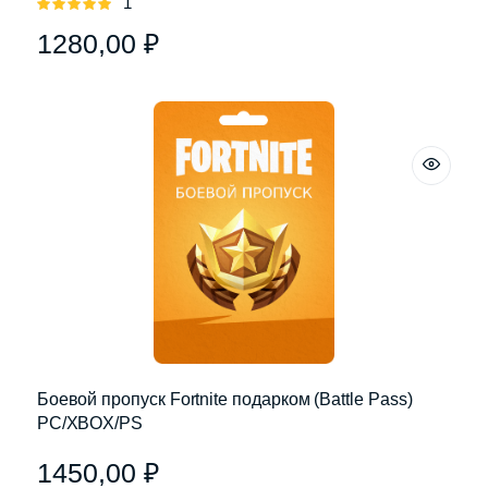
1
Оценка
5.00
из 5
1280,00
₽
Боевой пропуск Fortnite подарком (Battle Pass)
PC/XBOX/PS
1450,00
₽