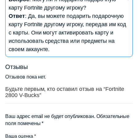
карте Fortnite?
карту Fortnite другому игроку?
Ответ
: Для проверки баланса на вашей
Ответ
: Да, вы можете подарить подарочную
подарочной карте Fortnite, войдите в игру
карту Fortnite другому игроку, передав им код
Fortnite и перейдите в магазин предметов. Там
с карты. Они могут активировать карту и
вы увидите текущий баланс V-Bucks и
использовать средства или предметы на
доступные предметы для покупки.
своем аккаунте.
Вопрос
: Есть ли срок действия у подарочных
Отзывы
карт Fortnite, и что происходит с
Отзывов пока нет.
неиспользованным остатком средств после
истечения срока?
Будьте первым, кто оставил отзыв на “Fortnite
2800 V-Bucks”
Ответ
: Обычно подарочные карты Fortnite не
имеют срока действия, и средства на них не
истекают. Вы можете использовать средства с
Ваш адрес email не будет опубликован.
Обязательные
карты в любое время для покупки предметов в
поля помечены
*
магазине предметов Fortnite.
Ваша оценка
*