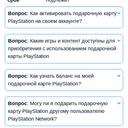
срок
подлежит
Вопрос
: Как активировать подарочную карту
PlayStation на своем аккаунте?
Ответ
: Для активации подарочной карты
Вопрос
: Какие игры и контент доступны для
PlayStation на своем аккаунте, вам нужно:
приобретения с использованием подарочной
— Зайти в свой аккаунт PlayStation Network
карты PlayStation
(PSN).
— Перейти в раздел «Магазин».
Ответ
: С помощью подарочной карты
— Выбрать «Использовать код» или «Пополнить
Вопрос
: Как узнать баланс на моей
PlayStation вы можете приобрести игры,
баланс».
подарочной карте PlayStation?
дополнительный контент, виртуальные товары, а
— Ввести код с вашей подарочной карты.
также оплачивать подписки PlayStation Plus.
— Подтвердить операцию, и баланс будет
Ответ
: Для проверки баланса на вашей
Выбор зависит от доступных продуктов в
Вопрос
: Могу ли я подарить подарочную
пополнен.
подарочной карте PlayStation, выполните
PlayStation Store.
карту PlayStation другому пользователю
следующие шаги:
PlayStation Network?
— Зайдите в свой аккаунт PSN.