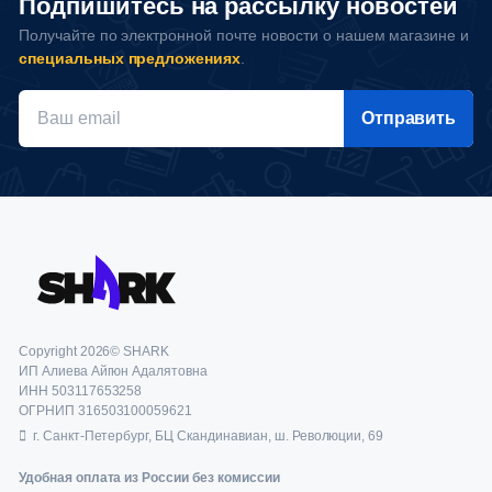
Подпишитесь на рассылку новостей
Получайте по электронной почте новости о нашем магазине и
специальных предложениях
.
Отправить
Copyright 2026© SHARK
ИП Алиева Айгюн Адалятовна
ИНН 503117653258
ОГРНИП 316503100059621
г. Санкт-Петербург, БЦ Скандинавиан, ш. Революции, 69
Удобная оплата из России без комиссии