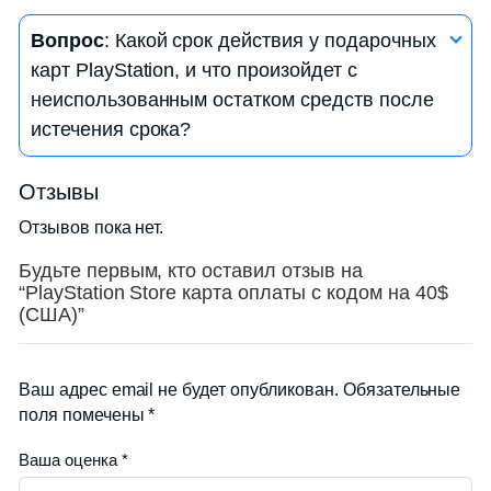
— Перейдите в «Управление аккаунтом» или
Ответ
: Да, вы можете подарить подарочную
«Бумажник».
Вопрос
: Какой срок действия у подарочных
карту PlayStation другому пользователю PSN.
— Выберите «История транзакций» или «Баланс
карт PlayStation, и что произойдет с
Для этого вам нужно сообщить им код с карты.
счета», чтобы увидеть текущий баланс.
неиспользованным остатком средств после
Они могут активировать карту на своем аккаунте
истечения срока?
и использовать средства для покупок.
Ответ
: Срок действия подарочных карт
Отзывы
PlayStation может варьироваться, но обычно это
Отзывов пока нет.
1 год с момента активации. После истечения
срока, средства на карте становятся
Будьте первым, кто оставил отзыв на
“PlayStation Store карта оплаты с кодом на 40$
недоступными, и они не могут быть
(США)”
восстановлены. Убедитесь в том, что
использовали средства до истечения срока.
Ваш адрес email не будет опубликован.
Обязательные
поля помечены
*
Ваша оценка
*