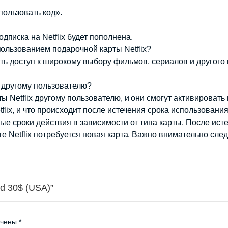
ользовать код».
писка на Netflix будет пополнена.
спользованием подарочной карты Netflix?
ить доступ к широкому выбору фильмов, сериалов и другого 
ix другому пользователю?
ы Netflix другому пользователю, и они смогут активировать 
tflix, и что происходит после истечения срока использовани
ные сроки действия в зависимости от типа карты. После ис
е Netflix потребуется новая карта. Важно внимательно след
rd 30$ (USA)”
ечены
*