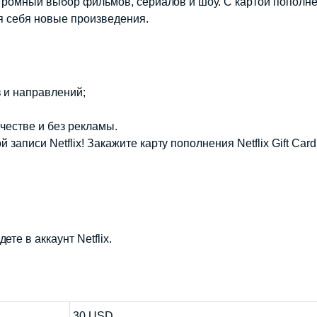
 огромный выбор фильмов, сериалов и шоу. С картой пополн
я себя новые произведения.
 и направлений;
ачестве и без рекламы.
 записи Netflix! Закажите карту пополнения Netflix Gift C
те в аккаунт Netflix.
30 USD