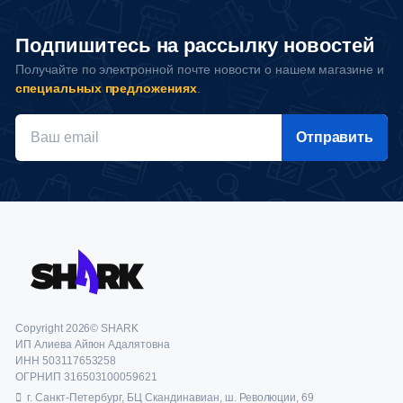
Подпишитесь на рассылку новостей
Получайте по электронной почте новости о нашем магазине и
специальных предложениях
.
Отправить
Copyright 2026© SHARK
ИП Алиева Айгюн Адалятовна
ИНН 503117653258
ОГРНИП 316503100059621
г. Санкт-Петербург, БЦ Скандинавиан, ш. Революции, 69