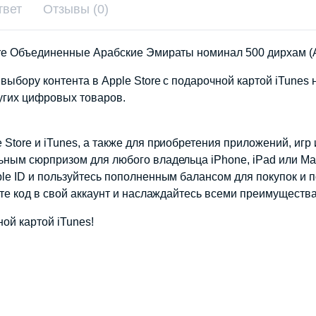
твет
Отзывы (0)
ore Объединенные Арабские Эмираты номинал 500 дирхам (A
у выбору контента в Apple Store с подарочной картой iTun
угих цифровых товаров.
Store и iTunes, а также для приобретения приложений, игр 
ьным сюрпризом для любого владельца iPhone, iPad или Ma
le ID и пользуйтесь пополненным балансом для покупок и п
ите код в свой аккаунт и наслаждайтесь всеми преимущества
ой картой iTunes!