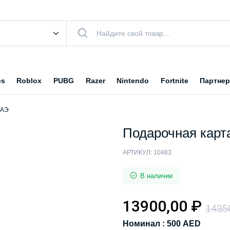
es
Roblox
PUBG
Razer
Nintendo
Fortnite
Партнер
ОАЭ
Подарочная карт
АРТИКУЛ:
10483
В наличии
13900,00
₽
1435
Номинал : 500 AED