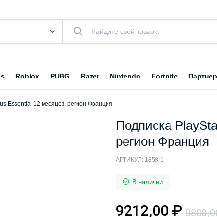
es
Roblox
PUBG
Razer
Nintendo
Fortnite
Партнер
lus Essential 12 месяцев, регион Франция
Подписка PlayStat
регион Франция
АРТИКУЛ:
1858-1
В наличии
9212,00
₽
9800,