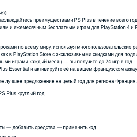
ия)
наслаждайтесь преимуществами PS Plus в течение всего года
ям и ежемесячным бесплатным играм для PlayStation 4 и Pl
роками по всему миру, используя многопользовательские реж
ах в PlayStation Store с эксклюзивными скидками для подп
ми играми каждый месяц — вы получите до 24 игр в год.
Plus Essential и активируйте её на вашем французском акка
уете лучшее предложение на целый год для региона Франция.
S Plus круглый год!
аты — добавить средства — применить код
одписки