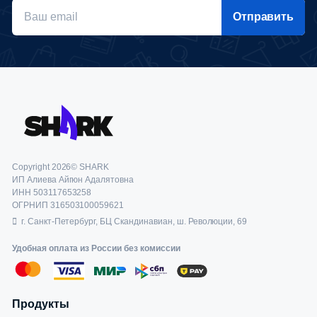
Отправить
Copyright 2026© SHARK
ИП Алиева Айгюн Адалятовна
ИНН 503117653258
ОГРНИП 316503100059621
г. Санкт-Петербург, БЦ Скандинавиан, ш. Революции, 69
Удобная оплата из России без комиссии
Продукты