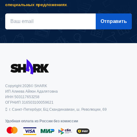
специальных предложениях
.
Отправить
Copyright 2026© SHARK
ИП Алиева Айгюн Адалятовна
ИНН 503117653258
ОГРНИП 316503100059621
г. Санкт-Петербург, БЦ Скандинавиан, ш. Революции, 69
Удобная оплата из России без комиссии