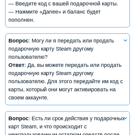
— Введите код с вашей подарочной карты.
— Нажмите «Далее» и баланс будет
пополнен.
Вопрос
: Какие игры и контент можно приобрести
Вопрос
: Могу ли я передать или продать
с использованием подарочной карты Steam?
подарочную карту Steam другому
Ответ
: С помощью подарочной карты Steam вы
пользователю?
можете приобрести игры, дополнения,
Ответ
: Да, вы можете передать или продать
программное обеспечение, музыку и другой
подарочную карту Steam другому
контент в магазине Steam. Выбор зависит от
пользователю. Для этого передайте им код с
доступных продуктов в магазине.
карты, который они могут активировать на
своем аккаунте.
Вопрос
: Как проверить баланс на моей
Вопрос
: Есть ли срок действия у подарочных
подарочной карте Steam?
карт Steam, и что происходит с
Ответ
: Для проверки баланса на вашей
неиспользованным остатком средств после