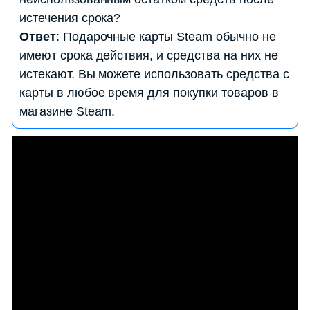
подарочной карте Steam, выполните следующие
истечения срока?
шаги:
Ответ
: Подарочные карты Steam обычно не
— Зайдите в свой аккаунт Steam.
имеют срока действия, и средства на них не
— В верхнем правом углу страницы вы увидите
истекают. Вы можете использовать средства с
свой баланс в денежных единицах.
карты в любое время для покупки товаров в
магазине Steam.