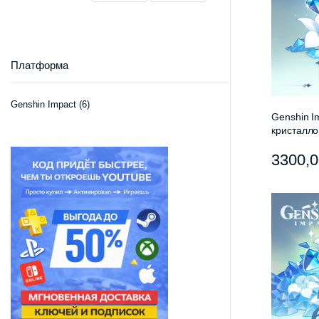
Платформа
Genshin Impact
(6)
Genshin I
кристалло
подарок
3300,