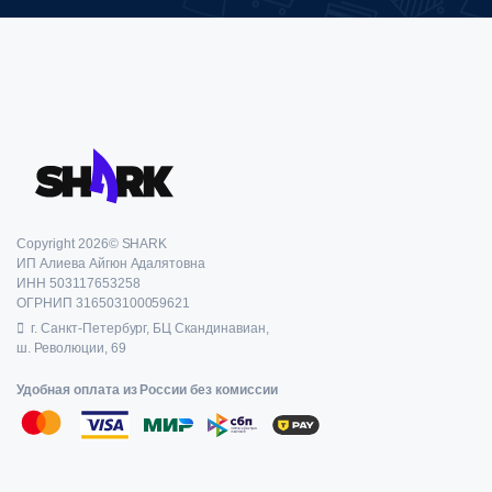
Copyright 2026© SHARK
ИП Алиева Айгюн Адалятовна
ИНН 503117653258
ОГРНИП 316503100059621
г. Санкт-Петербург, БЦ Скандинавиан,
ш. Революции, 69
Удобная оплата из России без комиссии