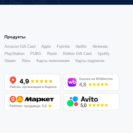
Продукты
Amazon Gift Card
Apple
Fortnite
Netflix
Nintendo
PlayStation
PUBG
Razer
Roblox Gift Card
Spotify
Steam
Xbox
Карты пополнения
Карты подписки