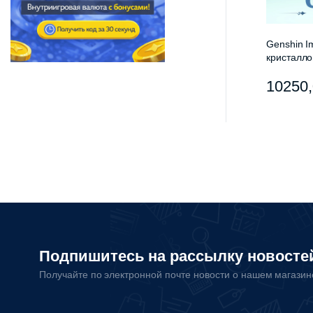
Genshin I
кристалло
подарок
10250
Подпишитесь на рассылку новосте
Получайте по электронной почте новости о нашем магази