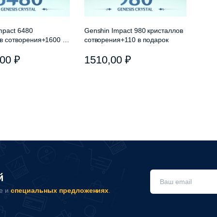
mpact 6480
Genshin Impact 980 кристаллов
в сотворения+1600 в
сотворения+110 в подарок
,00
₽
1510,00
₽
й
не и
специальных предложениях
.