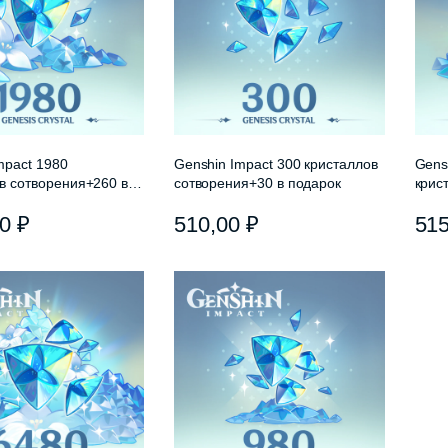
mpact 1980
Genshin Impact 300 кристаллов
Gens
в сотворения+260 в
сотворения+30 в подарок
крис
пода
00
₽
510,00
₽
51