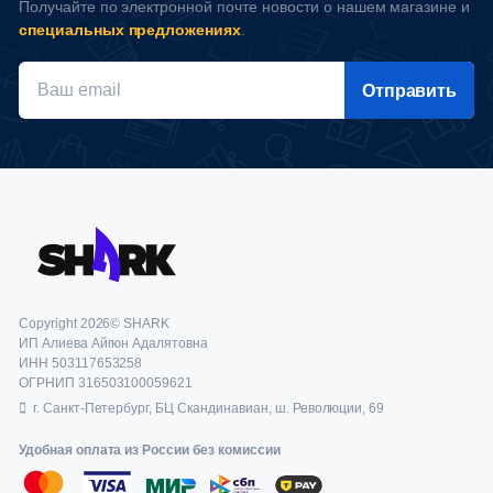
Получайте по электронной почте новости о нашем магазине и
специальных предложениях
.
Отправить
Copyright 2026© SHARK
ИП Алиева Айгюн Адалятовна
ИНН 503117653258
ОГРНИП 316503100059621
г. Санкт-Петербург, БЦ Скандинавиан, ш. Революции, 69
Удобная оплата из России без комиссии