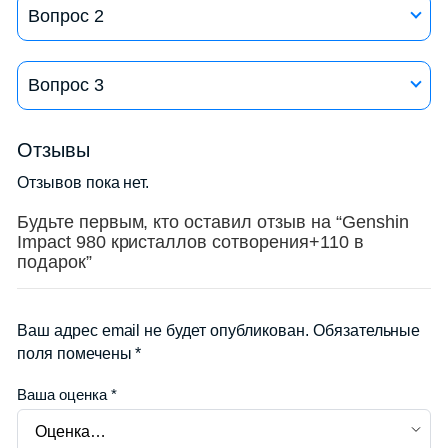
Вопрос 2
Ответ на вопрос 2
Вопрос 3
Lorem ipsum dolor sit amet, consectetur adipiscing
Отзывы
elit, sed do eiusmod tempor incididunt ut labore et
Отзывов пока нет.
dolore
Будьте первым, кто оставил отзыв на “Genshin
Impact 980 кристаллов сотворения+110 в
подарок”
Ваш адрес email не будет опубликован.
Обязательные
поля помечены
*
Ваша оценка
*