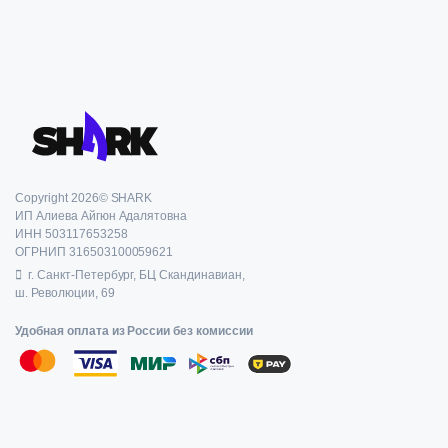
Copyright 2026© SHARK
ИП Алиева Айгюн Адалятовна
ИНН 503117653258
ОГРНИП 316503100059621
г. Санкт-Петербург, БЦ Скандинавиан,
ш. Революции, 69
Удобная оплата из России без комиссии