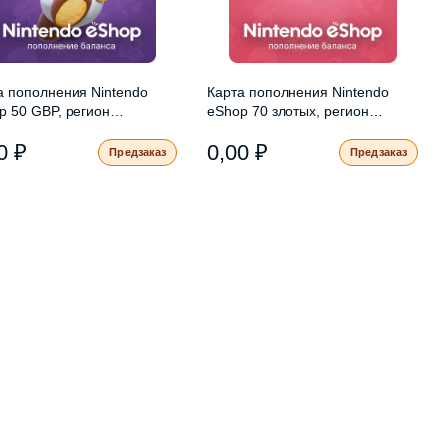
а пополнения Nintendo
Карта пополнения Nintendo
p 50 GBP, регион
eShop 70 злотых, регион
кобритания
Польша
00
₽
0,00
₽
Предзаказ
Предзаказ