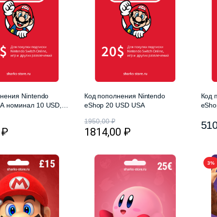
нения Nintendo
Код пополнения Nintendo
Код 
А номинал 10 USD,
eShop 20 USD USA
eSho
 10$ USA
Gift
1950,00
₽
51
0
₽
1814,00
₽
3%