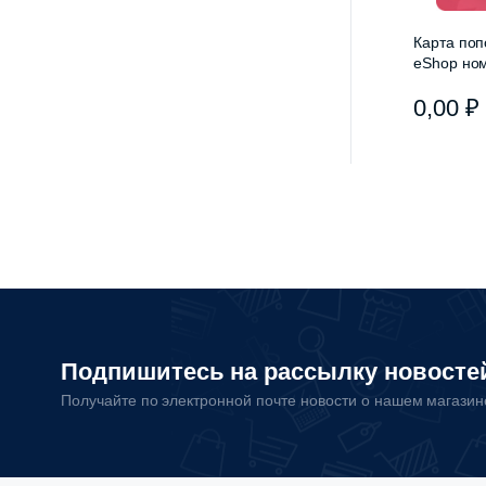
Карта поп
eShop ном
Великобр
0,00
₽
Подпишитесь на рассылку новосте
Получайте по электронной почте новости о нашем магази