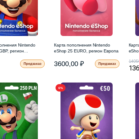
олнения Nintendo
Карта пополнения Nintendo
Карт
GBP, регион
eShop 25 EURO, регион Европа
eSho
итания
реги
1405
3600,00
₽
Предзаказ
Предзаказ
13
6%