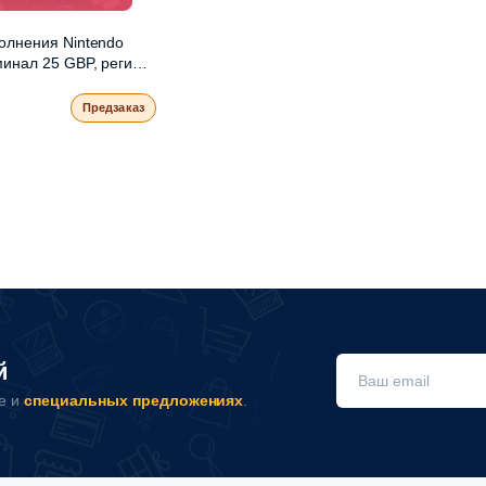
олнения Nintendo
инал 25 GBP, регион
итания
Предзаказ
й
не и
специальных предложениях
.