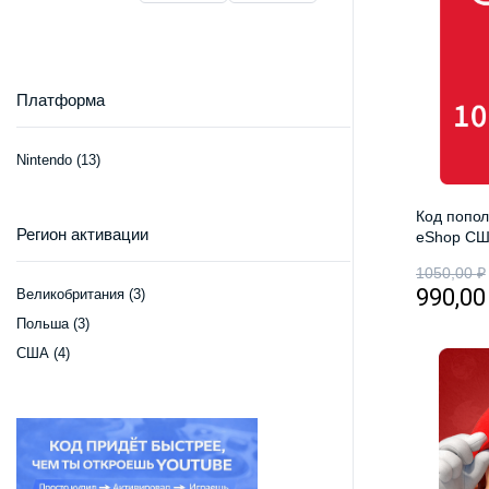
Платформа
Nintendo
(13)
Код попол
Регион активации
eShop СШ
Gift Card
1050,00
₽
990,0
Великобритания
(3)
Польша
(3)
США
(4)