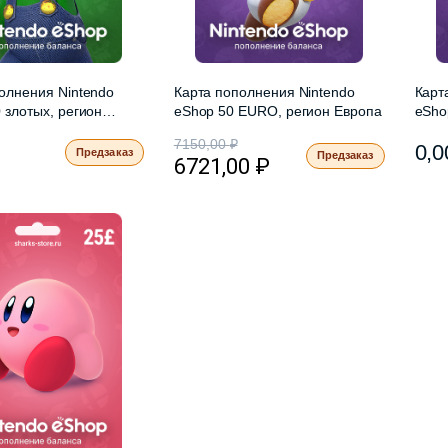
олнения Nintendo
Карта пополнения Nintendo
Карт
 злотых, регион
eShop 50 EURO, регион Европа
eSho
Вели
7150,00
₽
0,
Предзаказ
Предзаказ
6721,00
₽