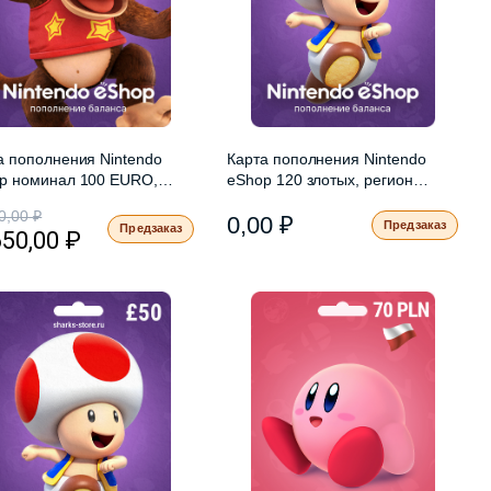
а пополнения Nintendo
Карта пополнения Nintendo
p номинал 100 EURO,
eShop 120 злотых, регион
он Европа
Польша
0,00
₽
0,00
₽
Предзаказ
Предзаказ
650,00
₽