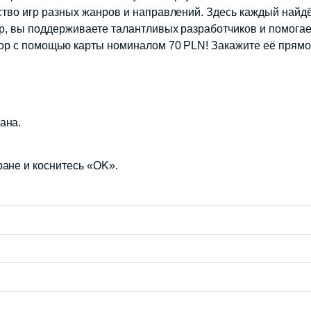
тво игр разных жанров и направлений. Здесь каждый найдёт
op, вы поддерживаете талантливых разработчиков и помога
hop с помощью карты номиналом 70 PLN! Закажите её прям
ана.
ране и коснитесь «OK».