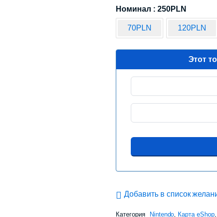
Номинал : 250PLN
70PLN
120PLN
Этот т
Добавить в список желан
Категория
Nintendo
,
Карта eShop