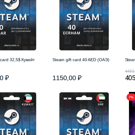
 card 32,5$ Кувейт
Steam gift card 40 AED (ОАЭ)
Stea
4450
00
₽
1150,00
₽
40
7%