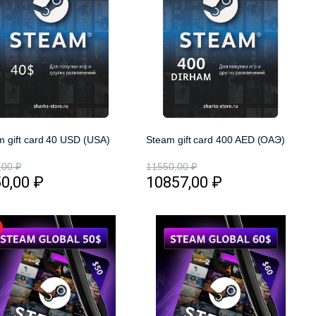
m gift card 40 USD (USA)
Steam gift card 400 AED (ОАЭ)
,00
₽
11550,00
₽
50,00
₽
10857,00
₽