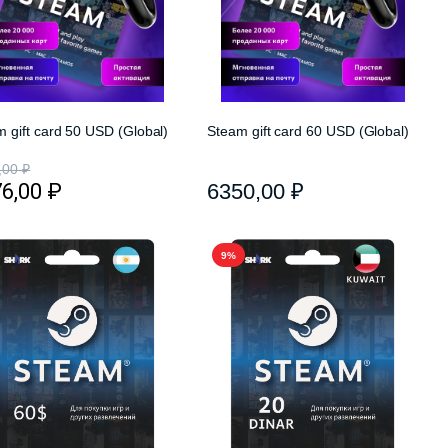
 gift card 50 USD (Global)
Steam gift card 60 USD (Global)
,00
₽
76,00
₽
6350,00
₽
9%