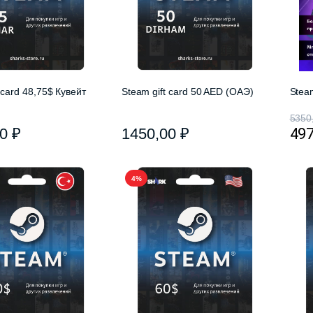
 card 48,75$ Кувейт
Steam gift card 50 AED (ОАЭ)
Steam
5350
00
₽
1450,00
₽
49
4%