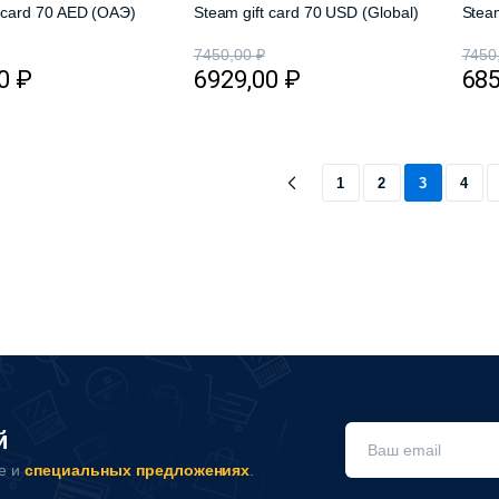
t card 70 AED (ОАЭ)
Steam gift card 70 USD (Global)
Steam
7450,00
₽
7450
00
₽
6929,00
₽
68
1
2
3
4
й
не и
специальных предложениях
.