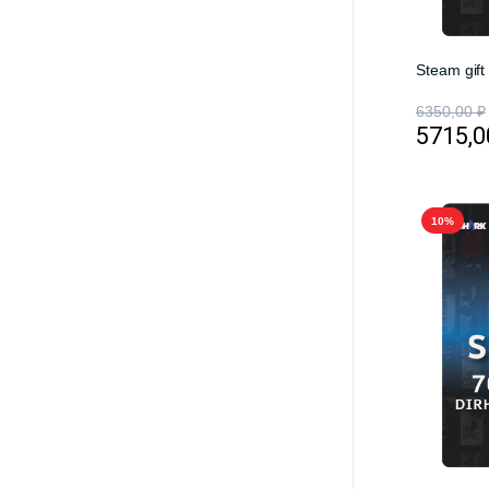
Steam gift
6350,00
₽
5715,
10%