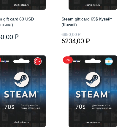
m gift card 60 USD
Steam gift card 65$ Кувейт
ентина)
(Kuwait)
6850,00
₽
50,00
₽
6234,00
₽
5%