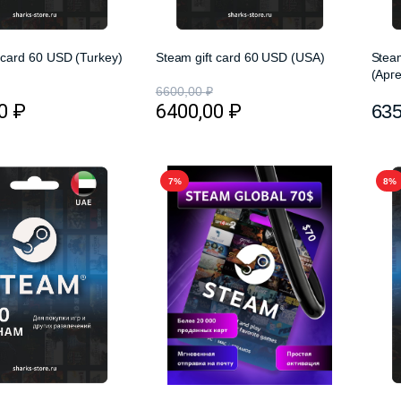
 card 60 USD (Turkey)
Steam gift card 60 USD (USA)
Stea
(Арг
6600,00
₽
00
₽
6400,00
₽
63
7%
8%