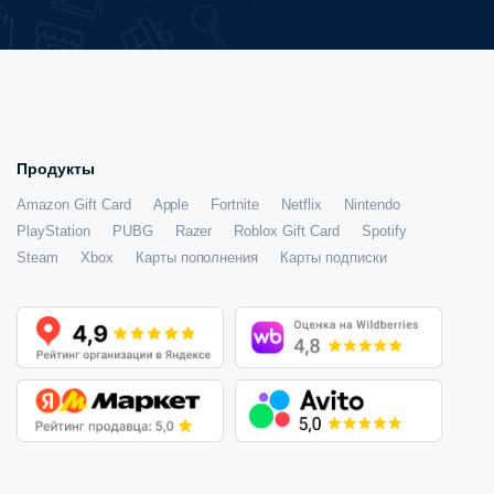
Продукты
Amazon Gift Card
Apple
Fortnite
Netflix
Nintendo
PlayStation
PUBG
Razer
Roblox Gift Card
Spotify
Steam
Xbox
Карты пополнения
Карты подписки