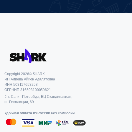
Copyright 2026© SHARK
ИП Алиева Айгюн Адалятовна
ИНН 503117653258
ОГРНИП 316503100059621
г. Санкт-Петербург, БЦ Скандинавиан,
ш. Революции, 69
Удобная оплата из России без комиссии