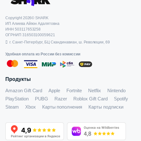
Copyright 2026© SHARK
ИП Алиева Айгюн Адалятовна
ИНН 503117653258
ОГРНИП 316503100059621
г. Санкт-Петербург, БЦ Скандинавиан, ш. Революции, 69
Удобная оплата из России без комиссии
Продукты
Amazon Gift Card
Apple
Fortnite
Netflix
Nintendo
PlayStation
PUBG
Razer
Roblox Gift Card
Spotify
Steam
Xbox
Карты пополнения
Карты подписки