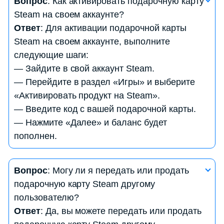
Вопрос
: Как активировать подарочную карту
Steam на своем аккаунте?
Ответ
: Для активации подарочной карты
Steam на своем аккаунте, выполните
следующие шаги:
— Зайдите в свой аккаунт Steam.
— Перейдите в раздел «Игры» и выберите
«Активировать продукт на Steam».
— Введите код с вашей подарочной карты.
— Нажмите «Далее» и баланс будет
пополнен.
Вопрос
: Какие игры и контент можно приобрести
Вопрос
: Могу ли я передать или продать
с использованием подарочной карты Steam?
подарочную карту Steam другому
Ответ
: С помощью подарочной карты Steam вы
пользователю?
можете приобрести игры, дополнения,
Ответ
: Да, вы можете передать или продать
программное обеспечение, музыку и другой