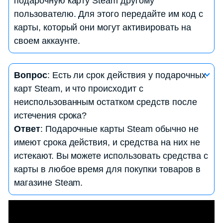
подарочную карту Steam другому
контент в магазине Steam. Выбор зависит от
пользователю. Для этого передайте им код с
доступных продуктов в магазине.
карты, который они могут активировать на
своем аккаунте.
Вопрос
: Как проверить баланс на моей
Вопрос
: Есть ли срок действия у подарочных
подарочной карте Steam?
карт Steam, и что происходит с
Ответ
: Для проверки баланса на вашей
неиспользованным остатком средств после
подарочной карте Steam, выполните следующие
истечения срока?
шаги:
Ответ
: Подарочные карты Steam обычно не
— Зайдите в свой аккаунт Steam.
имеют срока действия, и средства на них не
— В верхнем правом углу страницы вы увидите
истекают. Вы можете использовать средства с
свой баланс в денежных единицах.
карты в любое время для покупки товаров в
магазине Steam.