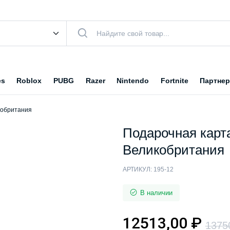
es
Roblox
PUBG
Razer
Nintendo
Fortnite
Партнер
кобритания
Подарочная карта
Великобритания
АРТИКУЛ:
195-12
В наличии
12513,00
₽
1375