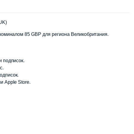
UK)
s номиналом 85 GBP для региона Великобритания.
и подписок.
c.
одписок.
и Apple Store.