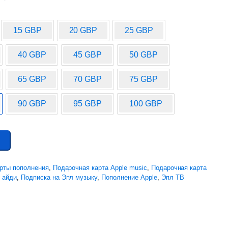
15 GBP
20 GBP
25 GBP
40 GBP
45 GBP
50 GBP
65 GBP
70 GBP
75 GBP
90 GBP
95 GBP
100 GBP
рты пополнения
,
Подарочная карта Apple music
,
Подарочная карта
 айди
,
Подписка на Эпл музыку
,
Пополнение Apple
,
Эпл ТВ