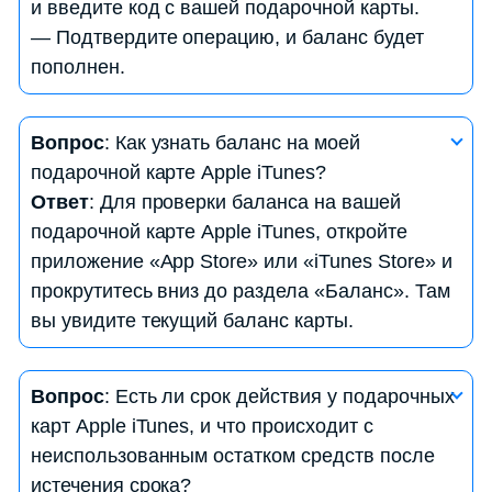
и введите код с вашей подарочной карты.
— Подтвердите операцию, и баланс будет
пополнен.
Вопрос
: Какие контент и услуги можно
Вопрос
: Как узнать баланс на моей
приобрести с использованием подарочной карты
подарочной карте Apple iTunes?
Apple iTunes?
Ответ
: Для проверки баланса на вашей
Ответ
: С помощью подарочной карты Apple
подарочной карте Apple iTunes, откройте
iTunes вы можете приобрести музыку, фильмы,
приложение «App Store» или «iTunes Store» и
приложения, игры, книги и другой контент из
прокрутитесь вниз до раздела «Баланс». Там
магазина iTunes. Также ее можно использовать
вы увидите текущий баланс карты.
для оплаты подписок, таких как Apple Music или
Apple TV+.
Вопрос
: Могу ли я передать подарочную карту
Вопрос
: Есть ли срок действия у подарочных
Apple iTunes другому пользователю?
карт Apple iTunes, и что происходит с
Ответ
: Да, вы можете передать подарочную
неиспользованным остатком средств после
карту Apple iTunes другому пользователю,
истечения срока?
передав им код с карты. Они могут активировать