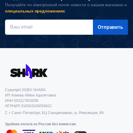
Получайте по электронной почте новости о нашем магазине и
специальных предложениях
.
Отправить
Copyright 2026© SHARK
ИП Алиева Айгюн Адалятовна
ИНН 503117653258
ОГРНИП 316503100059621
г. Санкт-Петербург, БЦ Скандинавиан, ш. Революции, 69
Удобная оплата из России без комиссии