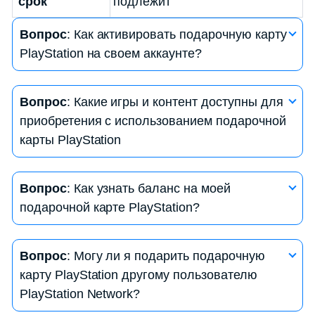
срок
подлежит
Вопрос
: Как активировать подарочную карту
PlayStation на своем аккаунте?
Ответ
: Для активации подарочной карты
Вопрос
: Какие игры и контент доступны для
PlayStation на своем аккаунте, вам нужно:
приобретения с использованием подарочной
— Зайти в свой аккаунт PlayStation Network
карты PlayStation
(PSN).
— Перейти в раздел «Магазин».
Ответ
: С помощью подарочной карты
— Выбрать «Использовать код» или «Пополнить
Вопрос
: Как узнать баланс на моей
PlayStation вы можете приобрести игры,
баланс».
подарочной карте PlayStation?
дополнительный контент, виртуальные товары, а
— Ввести код с вашей подарочной карты.
также оплачивать подписки PlayStation Plus.
— Подтвердить операцию, и баланс будет
Ответ
: Для проверки баланса на вашей
Выбор зависит от доступных продуктов в
Вопрос
: Могу ли я подарить подарочную
пополнен.
подарочной карте PlayStation, выполните
PlayStation Store.
карту PlayStation другому пользователю
следующие шаги:
PlayStation Network?
— Зайдите в свой аккаунт PSN.