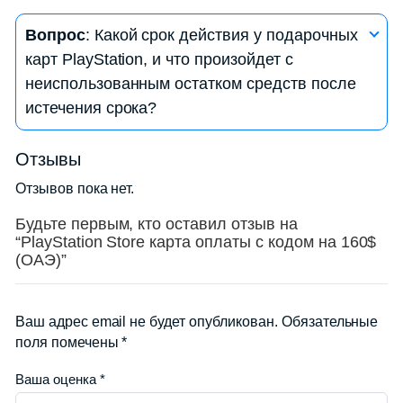
— Перейдите в «Управление аккаунтом» или
Ответ
: Да, вы можете подарить подарочную
«Бумажник».
Вопрос
: Какой срок действия у подарочных
карту PlayStation другому пользователю PSN.
— Выберите «История транзакций» или «Баланс
карт PlayStation, и что произойдет с
Для этого вам нужно сообщить им код с карты.
счета», чтобы увидеть текущий баланс.
неиспользованным остатком средств после
Они могут активировать карту на своем аккаунте
истечения срока?
и использовать средства для покупок.
Ответ
: Срок действия подарочных карт
Отзывы
PlayStation может варьироваться, но обычно это
Отзывов пока нет.
1 год с момента активации. После истечения
срока, средства на карте становятся
Будьте первым, кто оставил отзыв на
“PlayStation Store карта оплаты с кодом на 160$
недоступными, и они не могут быть
(ОАЭ)”
восстановлены. Убедитесь в том, что
использовали средства до истечения срока.
Ваш адрес email не будет опубликован.
Обязательные
поля помечены
*
Ваша оценка
*