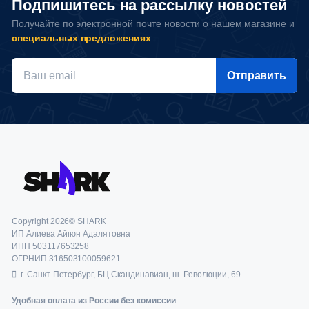
Подпишитесь на рассылку новостей
Получайте по электронной почте новости о нашем магазине и
специальных предложениях
.
Отправить
Copyright 2026© SHARK
ИП Алиева Айгюн Адалятовна
ИНН 503117653258
ОГРНИП 316503100059621
г. Санкт-Петербург, БЦ Скандинавиан, ш. Революции, 69
Удобная оплата из России без комиссии