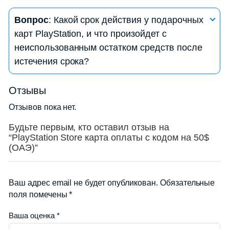
— Перейдите в «Управление аккаунтом» или
Ответ
: Да, вы можете подарить подарочную
«Бумажник».
Вопрос
: Какой срок действия у подарочных
карту PlayStation другому пользователю PSN.
— Выберите «История транзакций» или «Баланс
карт PlayStation, и что произойдет с
Для этого вам нужно сообщить им код с карты.
счета», чтобы увидеть текущий баланс.
неиспользованным остатком средств после
Они могут активировать карту на своем аккаунте
истечения срока?
и использовать средства для покупок.
Ответ
: Срок действия подарочных карт
Отзывы
PlayStation может варьироваться, но обычно это
Отзывов пока нет.
1 год с момента активации. После истечения
срока, средства на карте становятся
Будьте первым, кто оставил отзыв на
“PlayStation Store карта оплаты с кодом на 50$
недоступными, и они не могут быть
(ОАЭ)”
восстановлены. Убедитесь в том, что
использовали средства до истечения срока.
Ваш адрес email не будет опубликован.
Обязательные
поля помечены
*
Ваша оценка
*