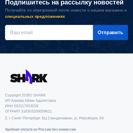
Подпишитесь на рассылку новостей
Получайте по электронной почте новости о нашем магазине и
специальных предложениях
.
Отправить
Copyright 2026© SHARK
ИП Алиева Айгюн Адалятовна
ИНН 503117653258
ОГРНИП 316503100059621
г. Санкт-Петербург, БЦ Скандинавиан, ш. Революции, 69
Удобная оплата из России без комиссии