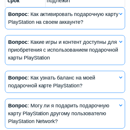
срок
подлежит
Вопрос
: Как активировать подарочную карту
PlayStation на своем аккаунте?
Ответ
: Для активации подарочной карты
Вопрос
: Какие игры и контент доступны для
PlayStation на своем аккаунте, вам нужно:
приобретения с использованием подарочной
— Зайти в свой аккаунт PlayStation Network
карты PlayStation
(PSN).
— Перейти в раздел «Магазин».
Ответ
: С помощью подарочной карты
— Выбрать «Использовать код» или «Пополнить
Вопрос
: Как узнать баланс на моей
PlayStation вы можете приобрести игры,
баланс».
подарочной карте PlayStation?
дополнительный контент, виртуальные товары, а
— Ввести код с вашей подарочной карты.
также оплачивать подписки PlayStation Plus.
— Подтвердить операцию, и баланс будет
Ответ
: Для проверки баланса на вашей
Выбор зависит от доступных продуктов в
Вопрос
: Могу ли я подарить подарочную
пополнен.
подарочной карте PlayStation, выполните
PlayStation Store.
карту PlayStation другому пользователю
следующие шаги:
PlayStation Network?
— Зайдите в свой аккаунт PSN.