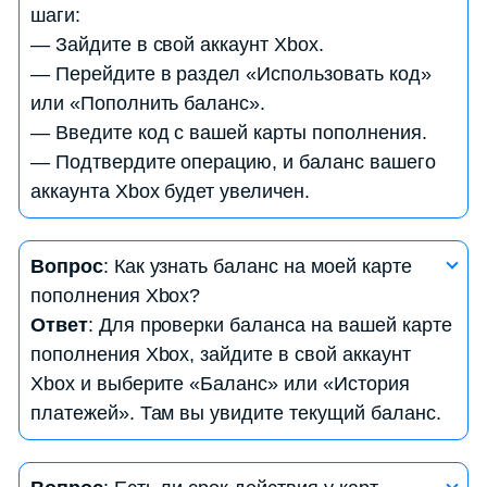
шаги:
— Зайдите в свой аккаунт Xbox.
— Перейдите в раздел «Использовать код»
или «Пополнить баланс».
— Введите код с вашей карты пополнения.
— Подтвердите операцию, и баланс вашего
аккаунта Xbox будет увеличен.
Вопрос
: Какие услуги и контент можно
Вопрос
: Как узнать баланс на моей карте
приобрести с использованием карты пополнения
пополнения Xbox?
Xbox?
Ответ
: Для проверки баланса на вашей карте
Ответ
: С картой пополнения Xbox вы можете
пополнения Xbox, зайдите в свой аккаунт
приобрести игры, дополнения, контент для игр,
Xbox и выберите «Баланс» или «История
подписки Xbox Live Gold и Xbox Game Pass, а
платежей». Там вы увидите текущий баланс.
также другие товары и услуги в магазине Xbox.
Вопрос
: Могу ли я передать карту пополнения