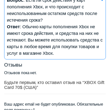
Вопрос
: Есть ли срок действия у карт
Xbox другому пользователю?
пополнения Xbox, и что происходит с
Ответ
: Да, вы можете передать код с карты
неиспользованным остатком средств после
пополнения Xbox другому пользователю, и они
истечения срока?
смогут активировать карту на своем аккаунте
Ответ
: Обычно карты пополнения Xbox не
Xbox.
имеют срока действия, и средства на них не
истекают. Вы можете использовать средства с
карты в любое время для покупки товаров и
услуг в магазине Xbox.
Отзывы
Отзывов пока нет.
Будьте первым, кто оставил отзыв на “XBOX Gift
Card 70$ (США)”
Ваш адрес email не будет опубликован.
Обязательные
поля помечены
*