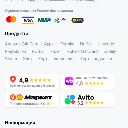
г. Санкт-Петербург, БЦ Скандинавиан, ш. Революции, 69
Удобная оплата из России без комиссии
Продукты
Amazon Gift Card
Apple
Fortnite
Netflix
Nintendo
PlayStation
PUBG
Razer
Roblox Gift Card
Spotify
Steam
Xbox
Карты пополнения
Карты подписки
Информация