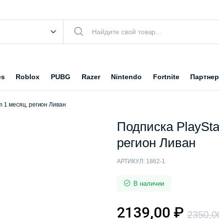
es
Roblox
PUBG
Razer
Nintendo
Fortnite
Партнер
m 1 месяц, регион Ливан
Подписка PlaySta
регион Ливан
АРТИКУЛ:
1862-1
В наличии
2139,00
₽
2350,