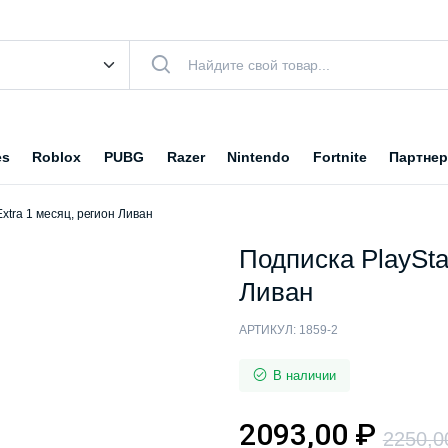
es
Roblox
PUBG
Razer
Nintendo
Fortnite
Партнер
Extra 1 месяц, регион Ливан
Подписка PlayStat
Ливан
АРТИКУЛ:
1859-2
В наличии
2093,00
₽
2250,