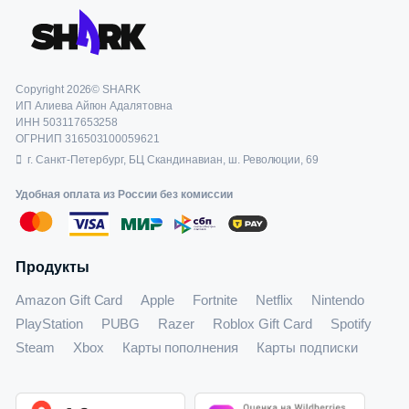
Copyright 2026© SHARK
ИП Алиева Айгюн Адалятовна
ИНН 503117653258
ОГРНИП 316503100059621
г. Санкт-Петербург, БЦ Скандинавиан, ш. Революции, 69
Удобная оплата из России без комиссии
Продукты
Amazon Gift Card
Apple
Fortnite
Netflix
Nintendo
PlayStation
PUBG
Razer
Roblox Gift Card
Spotify
Steam
Xbox
Карты пополнения
Карты подписки