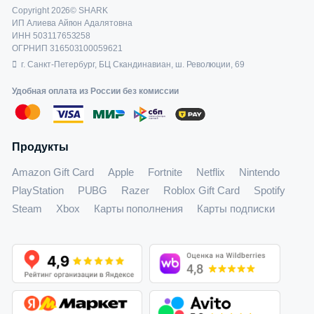
Copyright 2026© SHARK
ИП Алиева Айгюн Адалятовна
ИНН 503117653258
ОГРНИП 316503100059621
г. Санкт-Петербург, БЦ Скандинавиан, ш. Революции, 69
Удобная оплата из России без комиссии
Продукты
Amazon Gift Card
Apple
Fortnite
Netflix
Nintendo
PlayStation
PUBG
Razer
Roblox Gift Card
Spotify
Steam
Xbox
Карты пополнения
Карты подписки