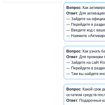
Вопрос
: Как активир
Ответ
: Для активаци
— Зайдите на официал
— Перейдите в раздел
— Введите код с ваше
— Нажмите «Активиров
Вопрос
: Какие игры и
Вопрос
: Как узнать 
Ответ
: С помощью под
Ответ
: Для проверки
которую можно использ
— Зайдите на сайт Rob
играх на платформе Ro
— Перейдите в разде
— Там вы найдете ин
Вопрос
: Могу ли я по
Вопрос
: Какой срок 
Ответ
: Да, вы можете 
остатком средств пос
Получатель может актив
Ответ
: Подарочные к