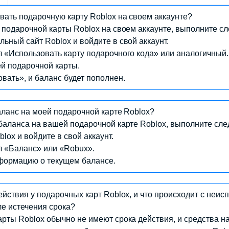
овать подарочную карту Roblox на своем аккаунте?
и подарочной карты Roblox на своем аккаунте, выполните с
ьный сайт Roblox и войдите в свой аккаунт.
 «Использовать карту подарочного кода» или аналогичный.
й подарочной карты.
ать», и баланс будет пополнен.
 предметы можно приобрести с использованием подарочной 
баланс на моей подарочной карте Roblox?
арочной карты Roblox вы можете приобрести внутриигрову
 баланса на вашей подарочной карте Roblox, выполните сл
овать для покупки различных предметов, одежды, аксессуар
lox и войдите в свой аккаунт.
blox.
л «Баланс» или «Robux».
формацию о текущем балансе.
дарить подарочную карту Roblox другому пользователю?
действия у подарочных карт Roblox, и что происходит с неи
подарить подарочную карту Roblox другому пользователю, пе
ле истечения срока?
ировать карту и использовать средства на своем аккаунте.
арты Roblox обычно не имеют срока действия, и средства на