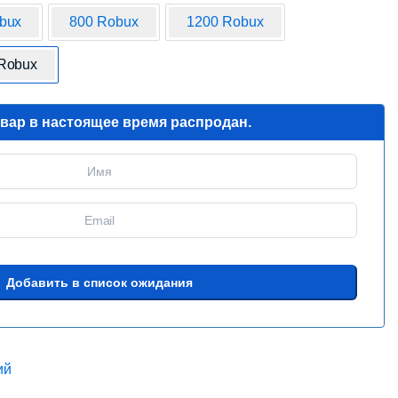
bux
800 Robux
1200 Robux
Robux
овар в настоящее время распродан.
ий