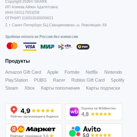
Copyright 2026© SHARK
ИП Алиева Айгюн Адалятовна
ИНН 503117653258
ОГРНИП 316503100059621
г. Санкт-Петербург, БЦ Скандинавиан, ш. Революции, 69
Удобная оплата из России без комиссии
Продукты
Amazon Gift Card
Apple
Fortnite
Netflix
Nintendo
PlayStation
PUBG
Razer
Roblox Gift Card
Spotify
Steam
Xbox
Карты пополнения
Карты подписки