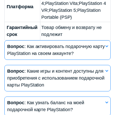
4;PlayStation Vita;PlayStation 4
Платформа
VR;PlayStation 5;PlayStation
Portable (PSP)
Гарантийный
Товар обмену и возврату не
срок
подлежит
Вопрос
: Как активировать подарочную карту
PlayStation на своем аккаунте?
Ответ
: Для активации подарочной карты
Вопрос
: Какие игры и контент доступны для
PlayStation на своем аккаунте, вам нужно:
приобретения с использованием подарочной
— Зайти в свой аккаунт PlayStation Network
карты PlayStation
(PSN).
— Перейти в раздел «Магазин».
Ответ
: С помощью подарочной карты
— Выбрать «Использовать код» или «Пополнить
Вопрос
: Как узнать баланс на моей
PlayStation вы можете приобрести игры,
баланс».
подарочной карте PlayStation?
дополнительный контент, виртуальные товары, а
— Ввести код с вашей подарочной карты.