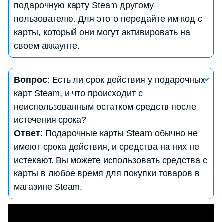
подарочную карту Steam другому
контент в магазине Steam. Выбор зависит от
пользователю. Для этого передайте им код с
доступных продуктов в магазине.
карты, который они могут активировать на
своем аккаунте.
Вопрос
: Как проверить баланс на моей
Вопрос
: Есть ли срок действия у подарочных
подарочной карте Steam?
карт Steam, и что происходит с
Ответ
: Для проверки баланса на вашей
неиспользованным остатком средств после
подарочной карте Steam, выполните следующие
истечения срока?
шаги:
Ответ
: Подарочные карты Steam обычно не
— Зайдите в свой аккаунт Steam.
имеют срока действия, и средства на них не
— В верхнем правом углу страницы вы увидите
истекают. Вы можете использовать средства с
свой баланс в денежных единицах.
карты в любое время для покупки товаров в
магазине Steam.