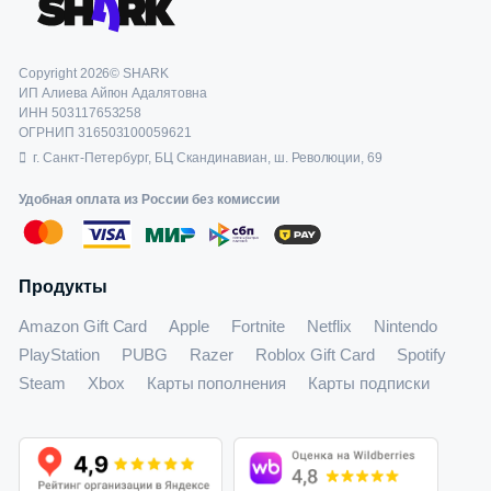
Copyright 2026© SHARK
ИП Алиева Айгюн Адалятовна
ИНН 503117653258
ОГРНИП 316503100059621
г. Санкт-Петербург, БЦ Скандинавиан, ш. Революции, 69
Удобная оплата из России без комиссии
Продукты
Amazon Gift Card
Apple
Fortnite
Netflix
Nintendo
PlayStation
PUBG
Razer
Roblox Gift Card
Spotify
Steam
Xbox
Карты пополнения
Карты подписки