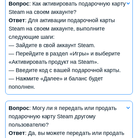
Вопрос
: Как активировать подарочную карту
Steam на своем аккаунте?
Ответ
: Для активации подарочной карты
Steam на своем аккаунте, выполните
следующие шаги:
— Зайдите в свой аккаунт Steam.
— Перейдите в раздел «Игры» и выберите
«Активировать продукт на Steam».
— Введите код с вашей подарочной карты.
— Нажмите «Далее» и баланс будет
пополнен.
Вопрос
: Какие игры и контент можно приобрести
Вопрос
: Могу ли я передать или продать
с использованием подарочной карты Steam?
подарочную карту Steam другому
Ответ
: С помощью подарочной карты Steam вы
пользователю?
можете приобрести игры, дополнения,
Ответ
: Да, вы можете передать или продать
программное обеспечение, музыку и другой