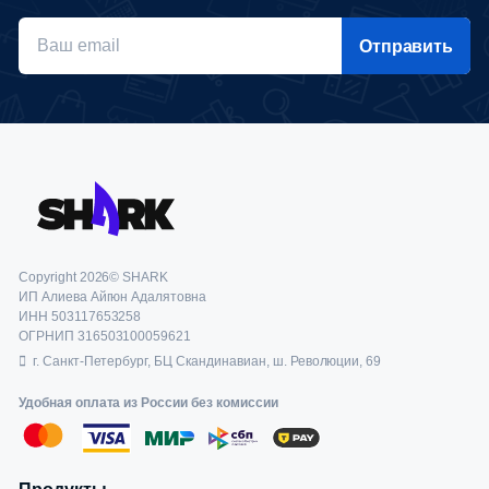
Отправить
Copyright 2026© SHARK
ИП Алиева Айгюн Адалятовна
ИНН 503117653258
ОГРНИП 316503100059621
г. Санкт-Петербург, БЦ Скандинавиан, ш. Революции, 69
Удобная оплата из России без комиссии