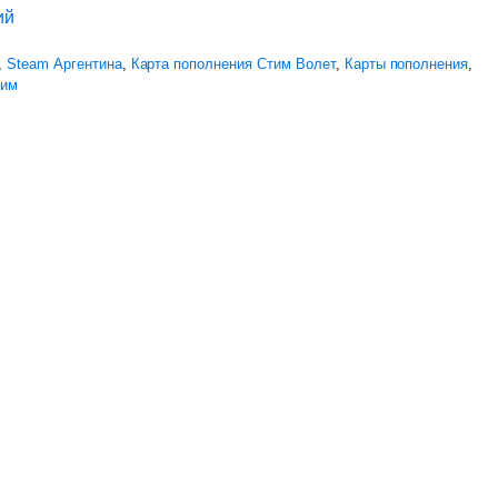
ий
,
Steam Аргентина
,
Карта пополнения Стим Волет
,
Карты пополнения
,
тим