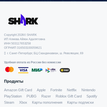
Copyright 2026© SHARK
ИП Алиева Айгюн Адалятовна
ИНН 503117653258
ОГРНИП 316503100059621
г. Санкт-Петербург, БЦ Скандинавиан, ш. Революции, 69
Удобная оплата из России без комиссии
Продукты
Amazon Gift Card
Apple
Fortnite
Netflix
Nintendo
PlayStation
PUBG
Razer
Roblox Gift Card
Spotify
Steam
Xbox
Карты пополнения
Карты подписки