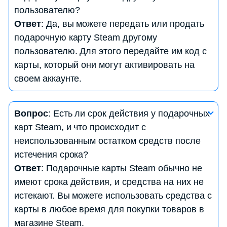
пользователю?
можете приобрести игры, дополнения,
Ответ
: Да, вы можете передать или продать
программное обеспечение, музыку и другой
подарочную карту Steam другому
контент в магазине Steam. Выбор зависит от
пользователю. Для этого передайте им код с
доступных продуктов в магазине.
карты, который они могут активировать на
своем аккаунте.
Вопрос
: Как проверить баланс на моей
Вопрос
: Есть ли срок действия у подарочных
подарочной карте Steam?
карт Steam, и что происходит с
Ответ
: Для проверки баланса на вашей
неиспользованным остатком средств после
подарочной карте Steam, выполните следующие
истечения срока?
шаги:
Ответ
: Подарочные карты Steam обычно не
— Зайдите в свой аккаунт Steam.
имеют срока действия, и средства на них не
— В верхнем правом углу страницы вы увидите
истекают. Вы можете использовать средства с
свой баланс в денежных единицах.
карты в любое время для покупки товаров в
магазине Steam.