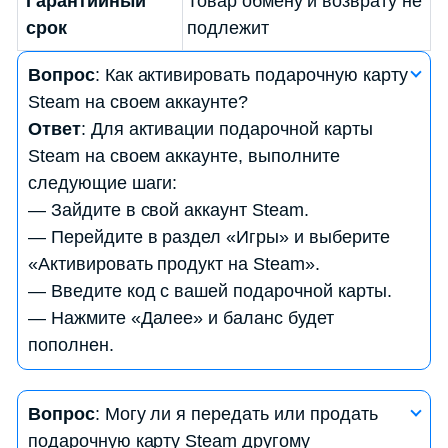
Гарантийный
Товар обмену и возврату не
срок
подлежит
Вопрос
: Как активировать подарочную карту
Steam на своем аккаунте?
Ответ
: Для активации подарочной карты
Steam на своем аккаунте, выполните
следующие шаги:
— Зайдите в свой аккаунт Steam.
— Перейдите в раздел «Игры» и выберите
«Активировать продукт на Steam».
— Введите код с вашей подарочной карты.
— Нажмите «Далее» и баланс будет
пополнен.
Вопрос
: Какие игры и контент можно приобрести
Вопрос
: Могу ли я передать или продать
с использованием подарочной карты Steam?
подарочную карту Steam другому
Ответ
: С помощью подарочной карты Steam вы